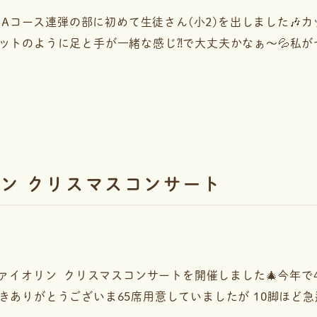
ールAコース連弾の部に初めて生徒さん(小2)を出しました
トのように足と手が一緒な感じ⁈で大丈夫かなぁ〜💦私がセカ
ン クリスマスコンサート
ノ&ヴァイオリン クリスマスコンサートを開催しました🎄今年で
ありがとうございま65席用意していましたが 10脚ほど急遽.