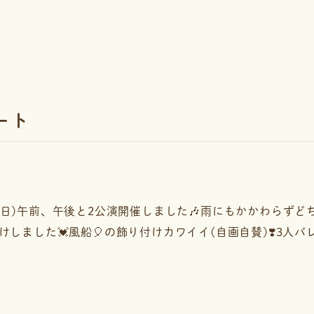
ート
.13(日)午前、午後と2公演開催しました🎶雨にもかかわら
ました💓風船🎈の飾り付けカワイイ(自画自賛)❣️3人バレ