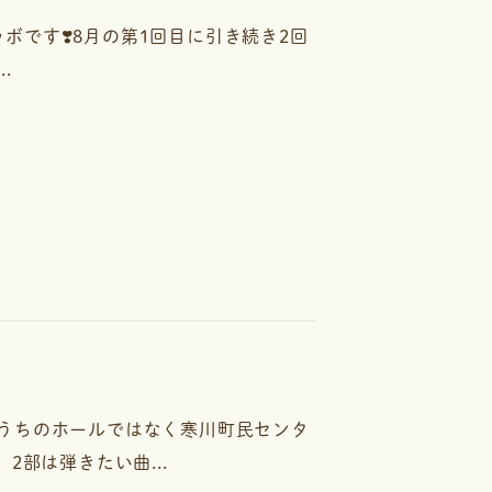
ラボです❣️8月の第1回目に引き続き2回
.
のでうちのホールではなく寒川町民センタ
部は弾きたい曲...