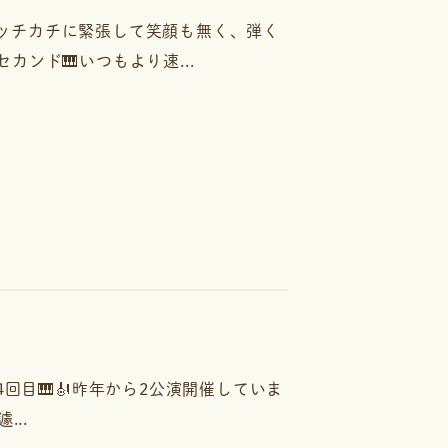
カッチカチに緊張して笑顔も無く、弾く
ンド🎹いつもより速...
4回目🎹🎻昨年から2公演開催していま
..