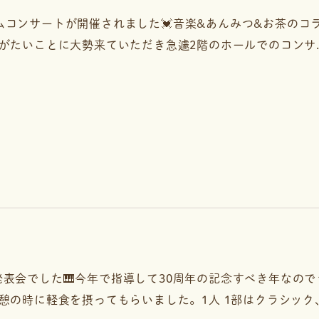
タイムコンサートが開催されました💓音楽&あんみつ&お茶のコ
がたいことに大勢来ていただき急遽2階のホールでのコンサ..
アノの発表会でした🎹今年で指導して30周年の記念すべき年な
憩の時に軽食を摂ってもらいました。1人 1部はクラシック、2