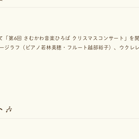
にて「第6回 さむかわ音楽ひろば クリスマスコンサート」を
ージラフ（ピアノ若林美穂・フルート越部裕子）、ウクレレ隊
🎶