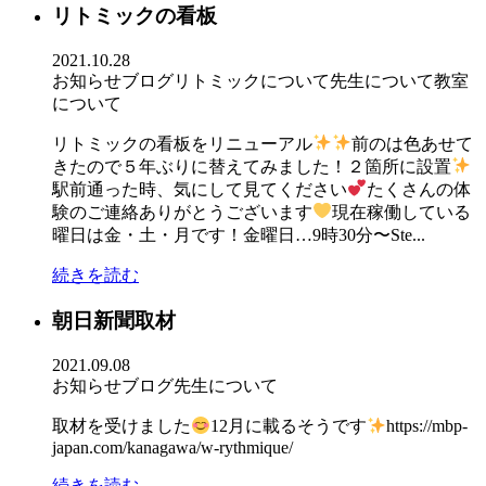
リトミックの看板
2021.10.28
お知らせ
ブログ
リトミックについて
先生について
教室
について
リトミックの看板をリニューアル
前のは色あせて
きたので５年ぶりに替えてみました！２箇所に設置
駅前通った時、気にして見てください
たくさんの体
験のご連絡ありがとうございます
現在稼働している
曜日は金・土・月です！金曜日…9時30分〜Ste...
続きを読む
朝日新聞取材
2021.09.08
お知らせ
ブログ
先生について
取材を受けました
12月に載るそうです
https://mbp-
japan.com/kanagawa/w-rythmique/
続きを読む