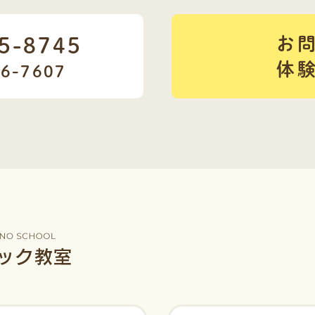
5-8745
お
体
66-7607